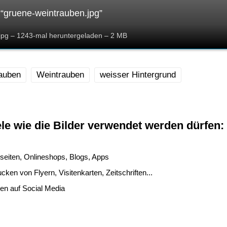
“gruene-weintrauben.jpg”
jpg – 1243-mal heruntergeladen – 2 MB
auben
Weintrauben
weisser Hintergrund
le wie die Bilder verwendet werden dürfen:
seiten, Onlineshops, Blogs, Apps
ken von Flyern, Visitenkarten, Zeitschriften...
len auf Social Media