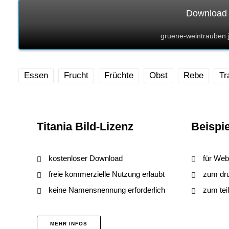
Download 
gruene-weintrauben.
Essen
Frucht
Früchte
Obst
Rebe
Tr
Titania Bild-Lizenz
Beispie
kostenloser Download
für Web
freie kommerzielle Nutzung erlaubt
zum druc
keine Namensnennung erforderlich
zum tei
MEHR INFOS