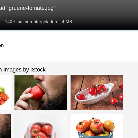
d “gruene-tomate.jpg”
 – 1409-mal heruntergeladen – 4 MB
en
 Images by iStock