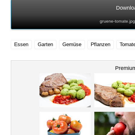
Downloa
gruene-tomate.jpg
Essen
Garten
Gemüse
Pflanzen
Tomat
Premium