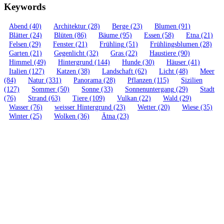
Keywords
Abend
(40)
Architektur
(28)
Berge
(23)
Blumen
(91)
Blätter
(24)
Blüten
(86)
Bäume
(95)
Essen
(58)
Etna
(21)
Felsen
(29)
Fenster
(21)
Frühling
(51)
Frühlingsblumen
(28)
Garten
(21)
Gegenlicht
(32)
Gras
(22)
Haustiere
(90)
Himmel
(49)
Hintergrund
(144)
Hunde
(30)
Häuser
(41)
Italien
(127)
Katzen
(38)
Landschaft
(62)
Licht
(48)
Meer
(84)
Natur
(331)
Panorama
(28)
Pflanzen
(115)
Sizilien
(127)
Sommer
(50)
Sonne
(33)
Sonnenuntergang
(29)
Stadt
(76)
Strand
(63)
Tiere
(109)
Vulkan
(22)
Wald
(29)
Wasser
(76)
weisser Hintergrund
(23)
Wetter
(20)
Wiese
(35)
Winter
(25)
Wolken
(36)
Ätna
(23)