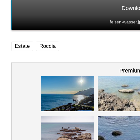
Downloa
felsen-wasser.j
Estate
Roccia
Premium