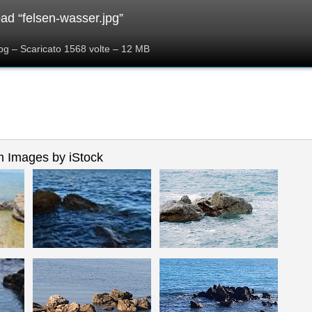
d “felsen-wasser.jpg”
pg – Scaricato 1568 volte – 12 MB
 Images by iStock