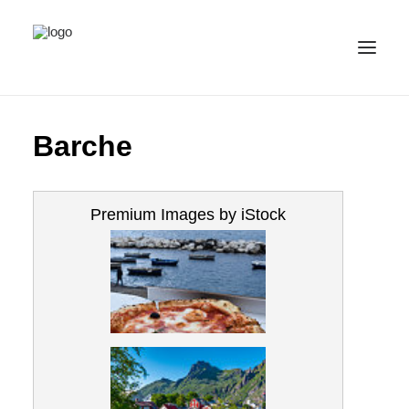
IMMAGINI
Barche
CATEGORIE
ITALIANO
(
ITALIANO
)
Premium Images by iStock
IMPRINT / CONTATTO
PRIVACY