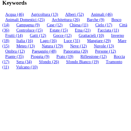
Keywords
Acqua
(46)
Agricoltura
(13)
Alberi
(52)
Animali
(46)
Animali Domestici
(25)
Architettura
(26)
Barche
(9)
Bosco
(14)
Campagna
(9)
Case
(12)
Chiesa
(11)
Cielo
(17)
Città
(36)
Controluce
(15)
Estate
(15)
Etna
(21)
Facciata
(11)
Frutti
(14)
Gatti
(12)
Gocce
(12)
Grattacieli
(10)
Inverno
(18)
Italia
(16)
Lago
(16)
Luce
(31)
Mangiare
(29)
Mare
(15)
Meteo
(13)
Natura
(179)
Neve
(12)
Nuvole
(13)
Ombra
(12)
Paesaggio
(48)
Panorama
(20)
Persone
(12)
Piante
(35)
Pioggia
(9)
Prato
(19)
Riflessione
(12)
Roccia
(17)
Sera
(34)
Sfondo
(26)
Sfondo Bianco
(19)
Tramonto
(11)
Vulcano
(10)