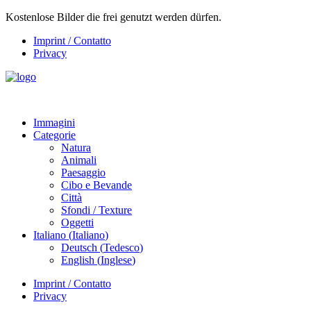
Kostenlose Bilder die frei genutzt werden dürfen.
Imprint / Contatto
Privacy
Immagini
Categorie
Natura
Animali
Paesaggio
Cibo e Bevande
Città
Sfondi / Texture
Oggetti
Italiano
(
Italiano
)
Deutsch
(
Tedesco
)
English
(
Inglese
)
Imprint / Contatto
Privacy