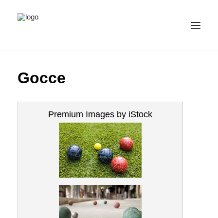
IMMAGINI
Gocce
CATEGORIE
ITALIANO
(
ITALIANO
)
Premium Images by iStock
IMPRINT / CONTATTO
PRIVACY