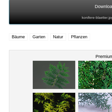
Download
konifere-blaetter.
Bäume
Garten
Natur
Pflanzen
Premium