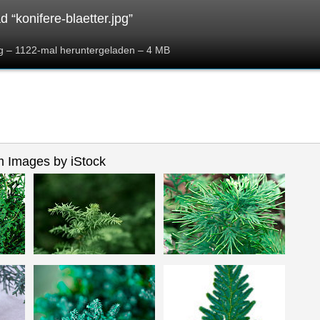
 “konifere-blaetter.jpg”
jpg – 1122-mal heruntergeladen – 4 MB
 Images by iStock