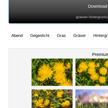
Download 
graeser-hintergrund
Abend
Gegenlicht
Gras
Gräser
Hinterg
Premium