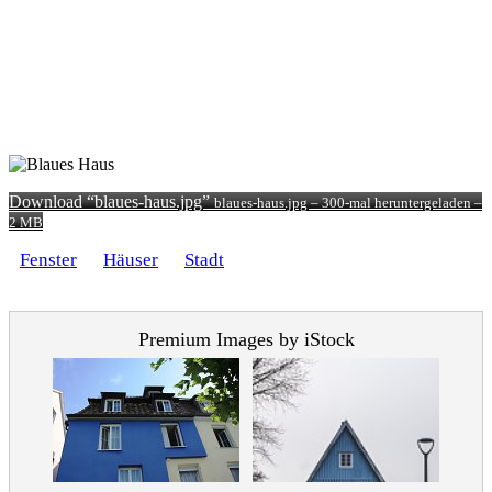
Download “blaues-haus.jpg”
blaues-haus.jpg – 300-mal heruntergeladen –
2 MB
Fenster
Häuser
Stadt
Premium Images by iStock