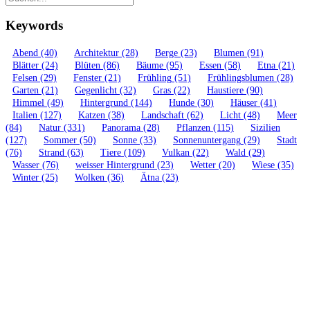
Keywords
Abend
(40)
Architektur
(28)
Berge
(23)
Blumen
(91)
Blätter
(24)
Blüten
(86)
Bäume
(95)
Essen
(58)
Etna
(21)
Felsen
(29)
Fenster
(21)
Frühling
(51)
Frühlingsblumen
(28)
Garten
(21)
Gegenlicht
(32)
Gras
(22)
Haustiere
(90)
Himmel
(49)
Hintergrund
(144)
Hunde
(30)
Häuser
(41)
Italien
(127)
Katzen
(38)
Landschaft
(62)
Licht
(48)
Meer
(84)
Natur
(331)
Panorama
(28)
Pflanzen
(115)
Sizilien
(127)
Sommer
(50)
Sonne
(33)
Sonnenuntergang
(29)
Stadt
(76)
Strand
(63)
Tiere
(109)
Vulkan
(22)
Wald
(29)
Wasser
(76)
weisser Hintergrund
(23)
Wetter
(20)
Wiese
(35)
Winter
(25)
Wolken
(36)
Ätna
(23)