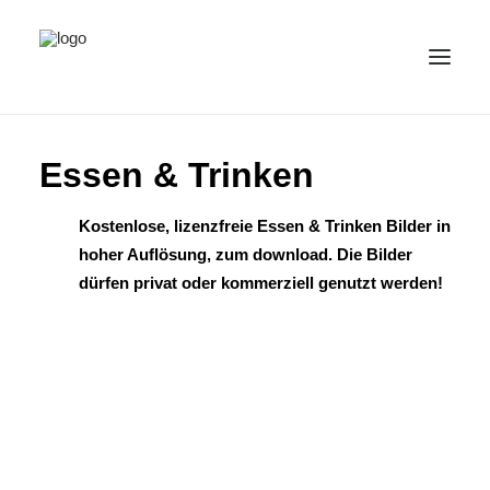
ALLE BILDER
Essen & Trinken
KATEGORIEN
Kostenlose, lizenzfreie Essen & Trinken Bilder in
LIZENZ
hoher Auflösung, zum download. Die Bilder
KONTAKT
dürfen privat oder kommerziell genutzt werden!
DEUTSCH
(
DEUTSCH
)
IMPRESSUM
DATENSCHUTZ