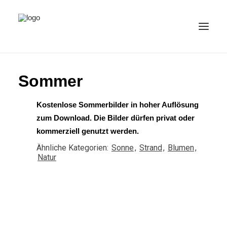
ALLE BILDER
Sommer
KATEGORIEN
Kostenlose Sommerbilder in hoher Auflösung
LIZENZ
zum Download. Die Bilder dürfen privat oder
KONTAKT
kommerziell genutzt werden.
DEUTSCH
(
DEUTSCH
)
Ähnliche Kategorien:
Sonne
,
Strand
,
Blumen
,
Natur
IMPRESSUM
DATENSCHUTZ