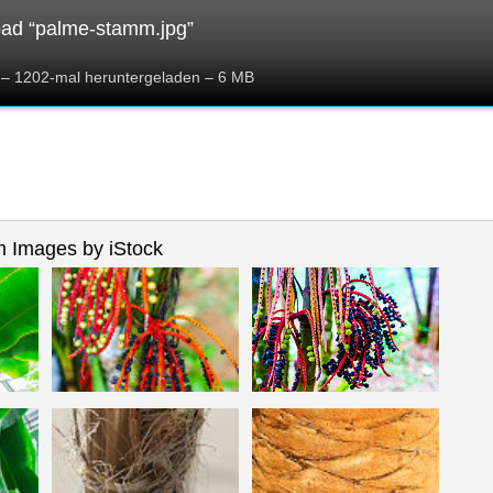
ad “palme-stamm.jpg”
– 1202-mal heruntergeladen – 6 MB
 Images by iStock