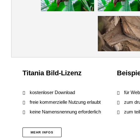
Titania Bild-Lizenz
Beispie
kostenloser Download
für Web
freie kommerzielle Nutzung erlaubt
zum druc
keine Namensnennung erforderlich
zum tei
MEHR INFOS