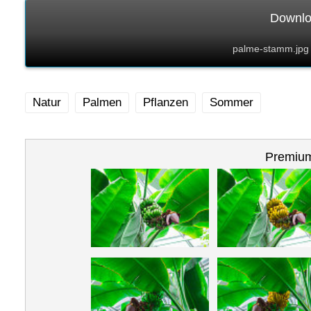
Downlo
palme-stamm.jpg 
Natur
Palmen
Pflanzen
Sommer
Premium