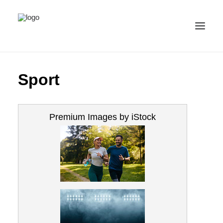
IMMAGINI
Sport
CATEGORIE
ITALIANO
(
ITALIANO
)
Premium Images by iStock
IMPRINT / CONTATTO
PRIVACY