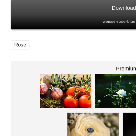
Download 
weisse-rose-blue
Rose
Premium