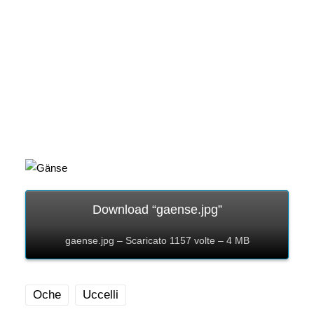
Download “gaense.jpg”
gaense.jpg – Scaricato 1157 volte – 4 MB
Oche
Uccelli