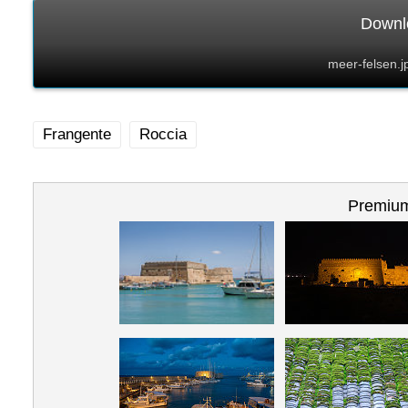
Downlo
meer-felsen.j
Frangente
Roccia
Premium