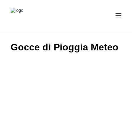
IMMAGINI
Gocce di Pioggia Meteo
CATEGORIE
ITALIANO
(
ITALIANO
)
IMPRINT / CONTATTO
PRIVACY