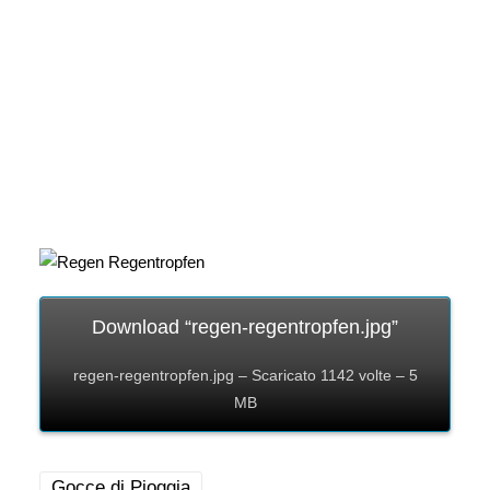
Download “regen-regentropfen.jpg”
regen-regentropfen.jpg – Scaricato 1142 volte – 5
MB
Gocce di Pioggia