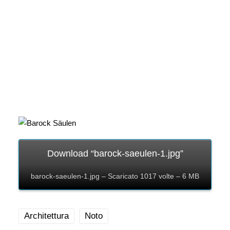
Download “barock-saeulen-1.jpg”
barock-saeulen-1.jpg – Scaricato 1017 volte – 6 MB
Architettura
Noto