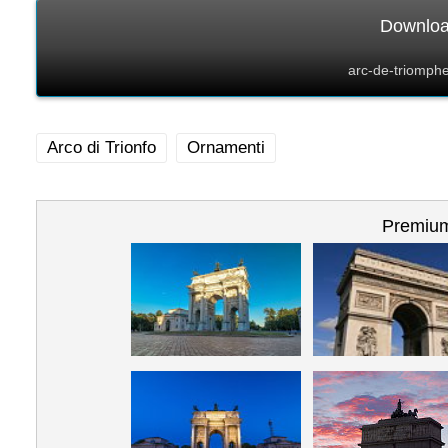
Download
arc-de-triomphe
Arco di Trionfo
Ornamenti
Premium