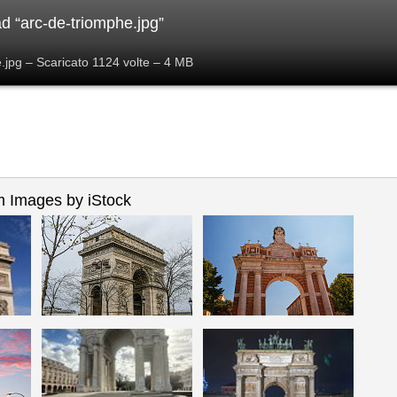
 “arc-de-triomphe.jpg”
.jpg – Scaricato 1124 volte – 4 MB
 Images by iStock