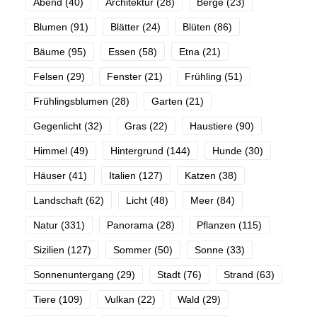
Abend
(40)
Architektur
(28)
Berge
(23)
Blumen
(91)
Blätter
(24)
Blüten
(86)
Bäume
(95)
Essen
(58)
Etna
(21)
Felsen
(29)
Fenster
(21)
Frühling
(51)
Frühlingsblumen
(28)
Garten
(21)
Gegenlicht
(32)
Gras
(22)
Haustiere
(90)
Himmel
(49)
Hintergrund
(144)
Hunde
(30)
Häuser
(41)
Italien
(127)
Katzen
(38)
Landschaft
(62)
Licht
(48)
Meer
(84)
Natur
(331)
Panorama
(28)
Pflanzen
(115)
Sizilien
(127)
Sommer
(50)
Sonne
(33)
Sonnenuntergang
(29)
Stadt
(76)
Strand
(63)
Tiere
(109)
Vulkan
(22)
Wald
(29)