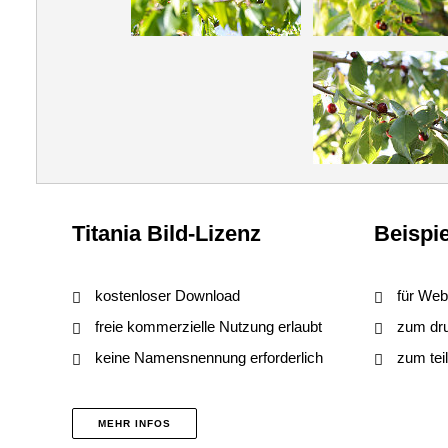
Titania Bild-Lizenz
Beispie
kostenloser Download
für Web
freie kommerzielle Nutzung erlaubt
zum druc
keine Namensnennung erforderlich
zum tei
MEHR INFOS