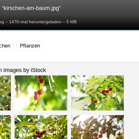
 “kirschen-am-baum.jpg”
pg – 1470-mal heruntergeladen – 5 MB
chen
Pflanzen
 Images by iStock