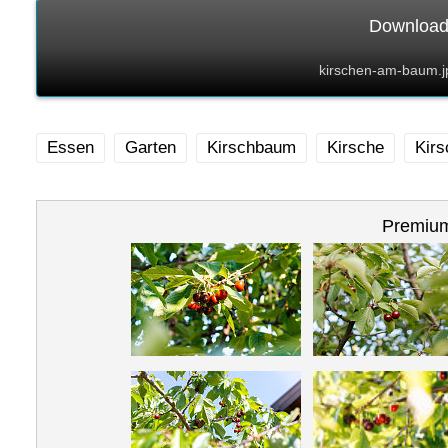
Download
kirschen-am-baum.j
Essen
Garten
Kirschbaum
Kirsche
Kirs
Premium