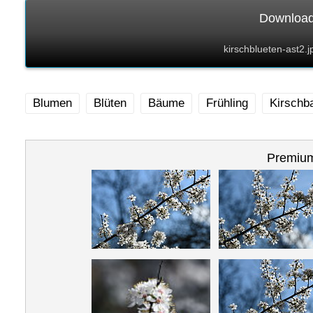
Download 
kirschblueten-ast2.
Blumen
Blüten
Bäume
Frühling
Kirsch
Premium