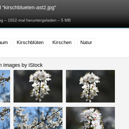
“kirschblueten-ast2.jpg”
jpg – 1552-mal heruntergeladen – 5 MB
baum
Kirschblüten
Kirschen
Natur
 Images by iStock