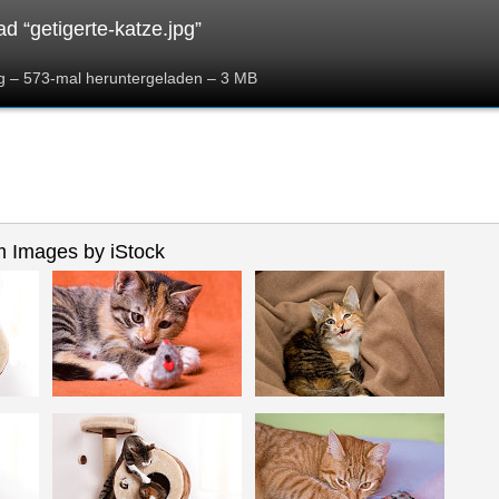
d “getigerte-katze.jpg”
pg – 573-mal heruntergeladen – 3 MB
 Images by iStock