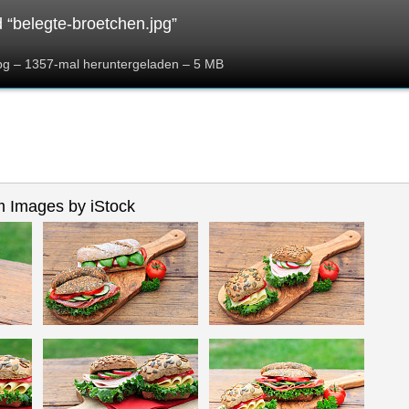
“belegte-broetchen.jpg”
jpg – 1357-mal heruntergeladen – 5 MB
 Images by iStock