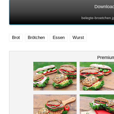
Download 
belegte-broetchen.
Brot
Brötchen
Essen
Wurst
Premium