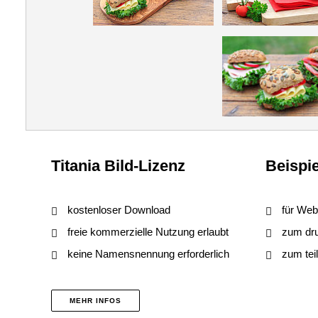
Titania Bild-Lizenz
Beispie
kostenloser Download
für Web
freie kommerzielle Nutzung erlaubt
zum druc
keine Namensnennung erforderlich
zum tei
MEHR INFOS